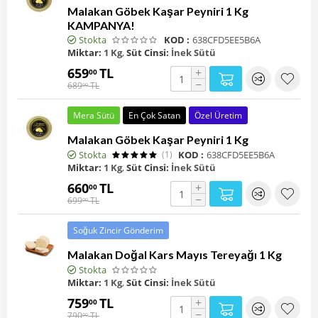
Malakan Göbek Kaşar Peyniri 1 Kg
KAMPANYA!
Stokta
KOD :
638CFD5EE5B6A
Miktar:
1 Kg
,
Süt Cinsi:
İnek Sütü
659
TL
+
00
−
689
TL
00
Mera Sütü
En Çok Satan
Özel Üretim
Malakan Göbek Kaşar Peyniri 1 Kg
Stokta
(1)
KOD :
638CFD5EE5B6A
Miktar:
1 Kg
,
Süt Cinsi:
İnek Sütü
660
TL
+
00
−
699
TL
00
Soğuk Zincir Gönderim
Malakan Doğal Kars Mayıs Tereyağı 1 Kg
Stokta
Miktar:
1 Kg
,
Süt Cinsi:
İnek Sütü
759
TL
+
00
−
790
TL
00