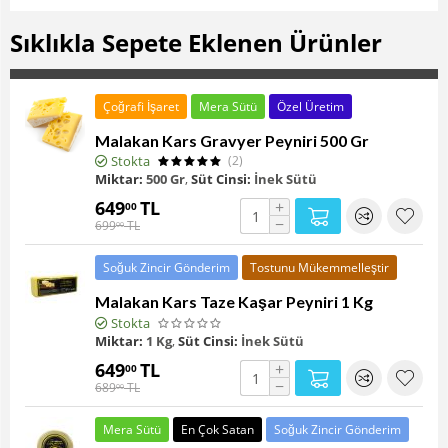
Malakan Ev Eriştesi 1 Kg
Sıklıkla Sepete Eklenen Ürünler
Çoğrafi İşaret
Mera Sütü
Özel Üretim
Malakan Kars Gravyer Peyniri 500 Gr
Stokta
(2)
Miktar:
500 Gr
,
Süt Cinsi:
İnek Sütü
649
TL
+
00
−
699
TL
00
Soğuk Zincir Gönderim
Tostunu Mükemmelleştir
Malakan Kars Taze Kaşar Peyniri 1 Kg
Stokta
Miktar:
1 Kg
,
Süt Cinsi:
İnek Sütü
649
TL
+
00
−
689
TL
00
Mera Sütü
En Çok Satan
Soğuk Zincir Gönderim