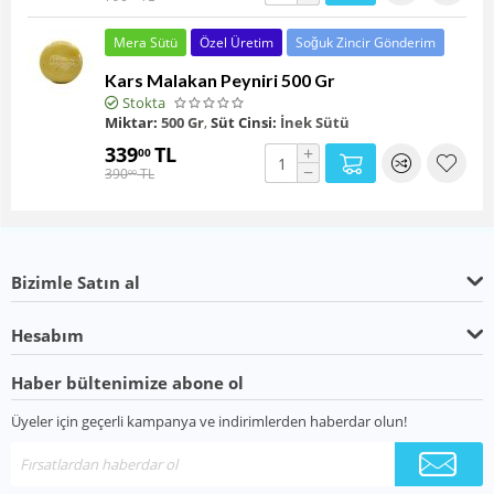
Mera Sütü
Özel Üretim
Soğuk Zincir Gönderim
Kars Malakan Peyniri 500 Gr
Stokta
Miktar:
500 Gr
,
Süt Cinsi:
İnek Sütü
339
TL
+
00
−
390
TL
00
Bizimle Satın al
Hesabım
Haber bültenimize abone ol
Üyeler için geçerli kampanya ve indirimlerden haberdar olun!