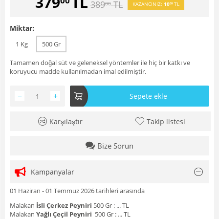
379
TL
00
389
TL
00
KAZANCINIZ:
10
TL
00
Miktar:
1 Kg
500 Gr
Tamamen doğal süt ve geleneksel yöntemler ile hiç bir katkı ve
koruyucu madde kullanılmadan imal edilmiştir.
−
+
Sepete ekle
Karşılaştır
Takip listesi
Bize Sorun
Kampanyalar
01 Haziran - 01 Temmuz 2026 tarihleri arasında
Malakan
İsli Çerkez Peyniri
500 Gr : ... TL
Malakan
Yağlı Çeçil Peyniri
500 Gr : ... TL