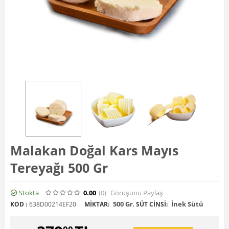
Malakan Doğal Kars Mayıs
Tereyağı 500 Gr
Stokta
0.00
(0
)
Görüşünü Paylaş
500 Gr
,
İnek Sütü
KOD :
638D00214EF20
MIKTAR:
SÜT CINSI: