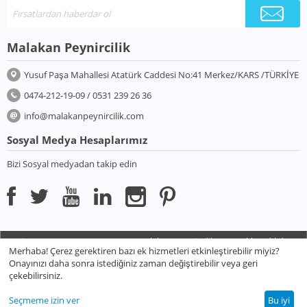
Malakan Peynircilik
Yusuf Paşa Mahallesi Atatürk Caddesi No:41 Merkez/KARS /TÜRKİYE
0474-212-19-09 / 0531 239 26 36
info@malakanpeynircilik.com
Sosyal Medya Hesaplarımız
Bizi Sosyal medyadan takip edin
Design
Galileo Works
2013-2023 Malakan Peynircilik Her Hakkı Saklıdır
Merhaba! Çerez gerektiren bazı ek hizmetleri etkinleştirebilir miyiz?
Onayınızı daha sonra istediğiniz zaman değiştirebilir veya geri
çekebilirsiniz.
Seçmeme izin ver
Bu iyi