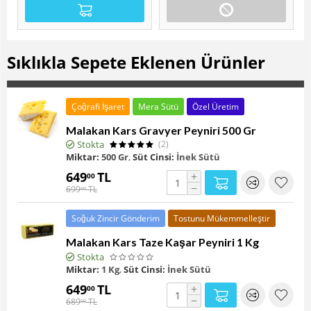
KAHVALTI P
Yakında Stokta
Malakan Ev Eriştesi 1 Kg
Sıklıkla Sepete Eklenen Ürünler
Çoğrafi İşaret
Mera Sütü
Özel Üretim
Malakan Kars Gravyer Peyniri 500 Gr
Stokta
(2)
Miktar:
500 Gr
,
Süt Cinsi:
İnek Sütü
649
TL
+
00
−
699
TL
00
Soğuk Zincir Gönderim
Tostunu Mükemmelleştir
Malakan Kars Taze Kaşar Peyniri 1 Kg
Stokta
Miktar:
1 Kg
,
Süt Cinsi:
İnek Sütü
649
TL
+
00
−
689
TL
00