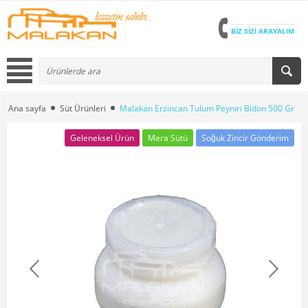
BİZ SİZİ ARAYALIM
Ana sayfa
Süt Ürünleri
Malakan Erzincan Tulum Peyniri Bidon 500 Gr
Geleneksel Ürün
Mera Sütü
Soğuk Zincir Gönderim