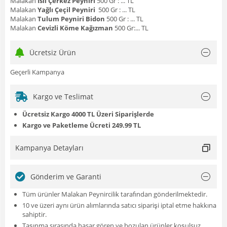
Malakan
İsli Çerkez Peyniri
500 Gr : ... TL
Malakan
Yağlı Çeçil Peyniri
500 Gr : ... TL
Malakan
Tulum Peyniri Bidon
500 Gr : ... TL
Malakan
Cevizli Köme Kağızman
500 Gr:... TL
Ücretsiz Ürün
Geçerli Kampanya
Kargo ve Teslimat
Ücretsiz Kargo 4000 TL Üzeri Siparişlerde
Kargo ve Paketleme Ücreti 249.99 TL
Kampanya Detayları
Gönderim ve Garanti
Tüm ürünler Malakan Peynircilik tarafından gönderilmektedir.
10 ve üzeri aynı ürün alımlarında satıcı siparişi iptal etme hakkına
sahiptir.
Taşınma sırasında hasar gören ve bozulan ürünler koşulsuz