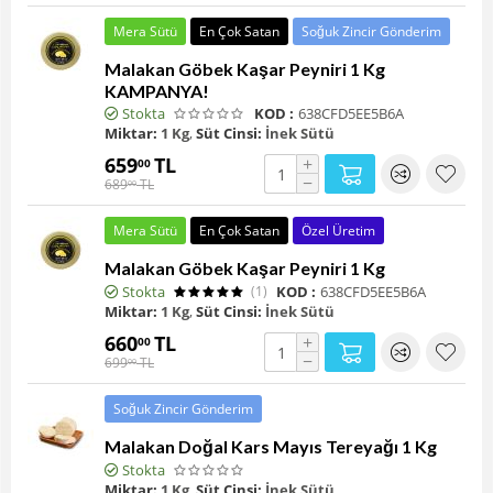
Mera Sütü
En Çok Satan
Soğuk Zincir Gönderim
Malakan Göbek Kaşar Peyniri 1 Kg
KAMPANYA!
Stokta
KOD :
638CFD5EE5B6A
Miktar:
1 Kg
,
Süt Cinsi:
İnek Sütü
659
TL
+
00
−
689
TL
00
Mera Sütü
En Çok Satan
Özel Üretim
Malakan Göbek Kaşar Peyniri 1 Kg
Stokta
(1)
KOD :
638CFD5EE5B6A
Miktar:
1 Kg
,
Süt Cinsi:
İnek Sütü
660
TL
+
00
−
699
TL
00
Soğuk Zincir Gönderim
Malakan Doğal Kars Mayıs Tereyağı 1 Kg
Stokta
Miktar:
1 Kg
,
Süt Cinsi:
İnek Sütü