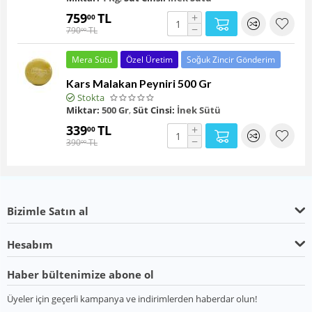
759
TL
+
00
−
790
TL
00
Mera Sütü
Özel Üretim
Soğuk Zincir Gönderim
Kars Malakan Peyniri 500 Gr
Stokta
Miktar:
500 Gr
,
Süt Cinsi:
İnek Sütü
339
TL
+
00
−
390
TL
00
Bizimle Satın al
Hesabım
Haber bültenimize abone ol
Üyeler için geçerli kampanya ve indirimlerden haberdar olun!