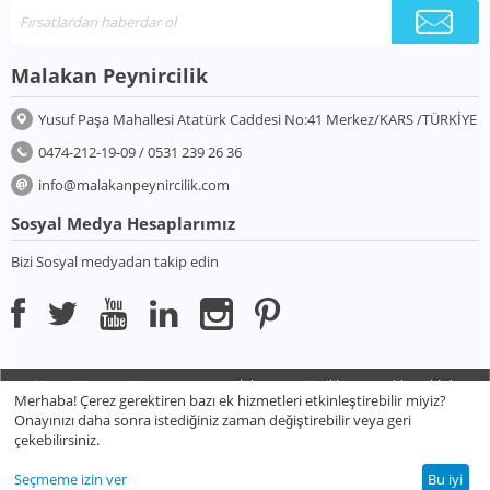
Malakan Peynircilik
Yusuf Paşa Mahallesi Atatürk Caddesi No:41 Merkez/KARS /TÜRKİYE
0474-212-19-09 / 0531 239 26 36
info@malakanpeynircilik.com
Sosyal Medya Hesaplarımız
Bizi Sosyal medyadan takip edin
Design
Galileo Works
2013-2023 Malakan Peynircilik Her Hakkı Saklıdır
Merhaba! Çerez gerektiren bazı ek hizmetleri etkinleştirebilir miyiz?
Onayınızı daha sonra istediğiniz zaman değiştirebilir veya geri
çekebilirsiniz.
Seçmeme izin ver
Bu iyi