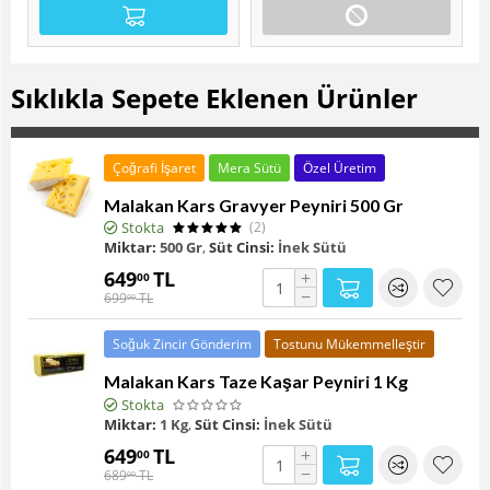
KAHVALTI P
Yakında Stokta
Malakan Ev Eriştesi 1 Kg
Sıklıkla Sepete Eklenen Ürünler
Çoğrafi İşaret
Mera Sütü
Özel Üretim
Malakan Kars Gravyer Peyniri 500 Gr
Stokta
(2)
Miktar:
500 Gr
,
Süt Cinsi:
İnek Sütü
649
TL
+
00
−
699
TL
00
Soğuk Zincir Gönderim
Tostunu Mükemmelleştir
Malakan Kars Taze Kaşar Peyniri 1 Kg
Stokta
Miktar:
1 Kg
,
Süt Cinsi:
İnek Sütü
649
TL
+
00
−
689
TL
00