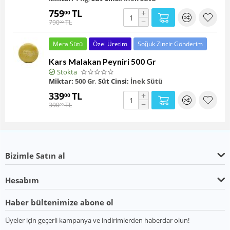
759
TL
+
00
−
790
TL
00
Mera Sütü
Özel Üretim
Soğuk Zincir Gönderim
Kars Malakan Peyniri 500 Gr
Stokta
Miktar:
500 Gr
,
Süt Cinsi:
İnek Sütü
339
TL
+
00
−
390
TL
00
Bizimle Satın al
Hesabım
Haber bültenimize abone ol
Üyeler için geçerli kampanya ve indirimlerden haberdar olun!