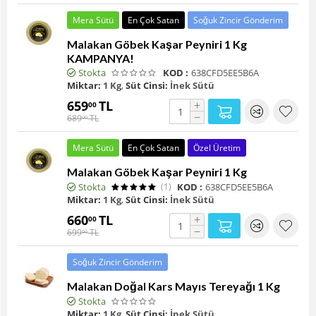
Mera Sütü
En Çok Satan
Soğuk Zincir Gönderim
Malakan Göbek Kaşar Peyniri 1 Kg
KAMPANYA!
Stokta
KOD :
638CFD5EE5B6A
Miktar:
1 Kg
,
Süt Cinsi:
İnek Sütü
659
TL
+
00
−
689
TL
00
Mera Sütü
En Çok Satan
Özel Üretim
Malakan Göbek Kaşar Peyniri 1 Kg
Stokta
(1)
KOD :
638CFD5EE5B6A
Miktar:
1 Kg
,
Süt Cinsi:
İnek Sütü
660
TL
+
00
−
699
TL
00
Soğuk Zincir Gönderim
Malakan Doğal Kars Mayıs Tereyağı 1 Kg
Stokta
Miktar:
1 Kg
,
Süt Cinsi:
İnek Sütü