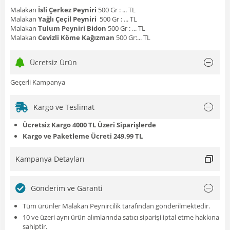
Malakan
İsli Çerkez Peyniri
500 Gr : ... TL
Malakan
Yağlı Çeçil Peyniri
500 Gr : ... TL
Malakan
Tulum Peyniri Bidon
500 Gr : ... TL
Malakan
Cevizli Köme Kağızman
500 Gr:... TL
Ücretsiz Ürün
Geçerli Kampanya
Kargo ve Teslimat
Ücretsiz Kargo 4000 TL Üzeri Siparişlerde
Kargo ve Paketleme Ücreti 249.99 TL
Kampanya Detayları
Gönderim ve Garanti
Tüm ürünler Malakan Peynircilik tarafından gönderilmektedir.
10 ve üzeri aynı ürün alımlarında satıcı siparişi iptal etme hakkına
sahiptir.