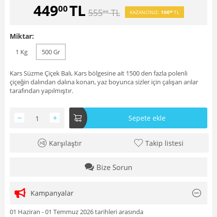
449
TL
00
555
TL
00
KAZANCINIZ:
106
TL
00
Miktar:
1 Kg
500 Gr
Kars Süzme Çiçek Balı, Kars bölgesine ait 1500 den fazla polenli
çiçeğin dalından dalına konan, yaz boyunca sizler için çalışan arılar
tarafından yapılmıştır.
−
+
Sepete ekle
Karşılaştır
Takip listesi
Bize Sorun
Kampanyalar
01 Haziran - 01 Temmuz 2026 tarihleri arasında