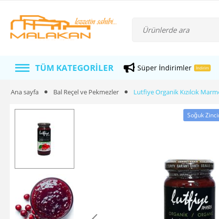
TÜM KATEGORILER
Süper İndirimler
İndirim
Ana sayfa
Bal Reçel ve Pekmezler
Lutfiye Organik Kızılcık Marm
Soğuk Zinc