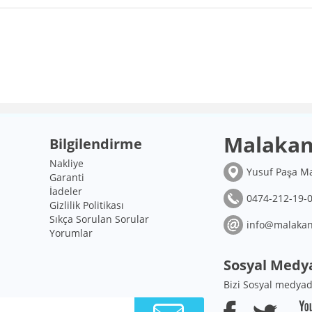
Malakan 
Bilgilendirme
Nakliye
Yusuf Paşa Ma
Garanti
İadeler
0474-212-19-0
Gizlilik Politikası
Sıkça Sorulan Sorular
info@malakan
Yorumlar
Sosyal Medy
Bizi Sosyal medyad