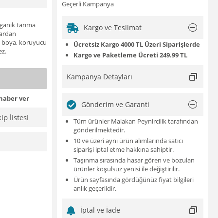
Geçerli Kampanya
rganik tarıma
Kargo ve Teslimat
lardan
, boya, koruyucu
Ücretsiz Kargo 4000 TL Üzeri Siparişlerde
ez.
Kargo ve Paketleme Ücreti 249.99 TL
Kampanya Detayları
haber ver
Gönderim ve Garanti
ip listesi
Tüm ürünler Malakan Peynircilik tarafından
gönderilmektedir.
10 ve üzeri aynı ürün alımlarında satıcı
siparişi iptal etme hakkına sahiptir.
Taşınma sırasında hasar gören ve bozulan
ürünler koşulsuz yenisi ile değiştirilir.
Ürün sayfasında gördüğünüz fiyat bilgileri
anlık geçerlidir.
İptal ve İade