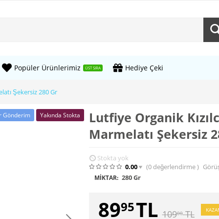
Popüler Ürünlerimiz
Hediye Çeki
ÜST SIRA
elatı Şekersiz 280 Gr
Lutfiye Organik Kızıl
ir Gönderim
Yakında Stokta
Marmelatı Şekersiz 2
Stokta yok
0.00
(0
değerlendirme
)
Görü
280 Gr
MIKTAR:
89
TL
95
KAZA
109
TL
00