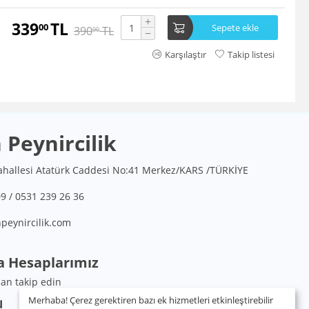
+
339
TL
00
Sepete ekle
390
TL
00
−
Karşılaştır
Takip listesi
Peynircilik
hallesi Atatürk Caddesi No:41 Merkez/KARS /TÜRKİYE
9 / 0531 239 26 36
peynircilik.com
a Hesaplarımız
an takip edin
Merhaba! Çerez gerektiren bazı ek hizmetleri etkinleştirebilir