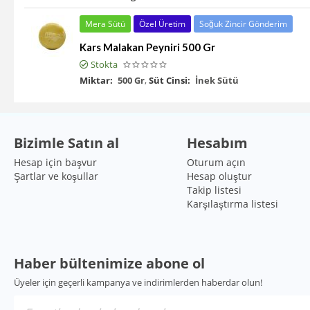
Mera Sütü
Özel Üretim
Soğuk Zincir Gönderim
Kars Malakan Peyniri 500 Gr
Stokta
Miktar:
500 Gr
,
Süt Cinsi:
İnek Sütü
Bizimle Satın al
Hesabım
Hesap için başvur
Oturum açın
Şartlar ve koşullar
Hesap oluştur
Takip listesi
Karşılaştırma listesi
Haber bültenimize abone ol
Üyeler için geçerli kampanya ve indirimlerden haberdar olun!