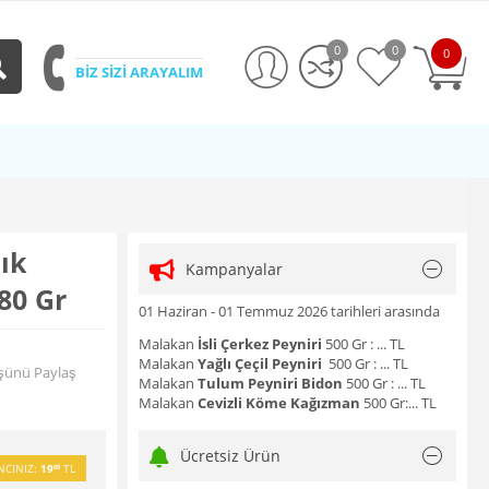
0
0
0
BİZ SİZİ ARAYALIM
cık
Kampanyalar
80 Gr
01 Haziran - 01 Temmuz 2026 tarihleri arasında
Malakan
İsli Çerkez Peyniri
500 Gr : ... TL
Malakan
Yağlı Çeçil Peyniri
500 Gr : ... TL
şünü Paylaş
Malakan
Tulum Peyniri Bidon
500 Gr : ... TL
Malakan
Cevizli Köme Kağızman
500 Gr:... TL
Ücretsiz Ürün
NCINIZ:
19
TL
05