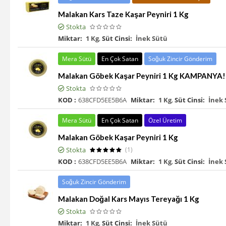
Malakan Kars Taze Kaşar Peyniri 1 Kg
Stokta
Miktar:
1 Kg
,
Süt Cinsi:
İnek Sütü
Mera Sütü
En Çok Satan
Soğuk Zincir Gönderim
Malakan Göbek Kaşar Peyniri 1 Kg KAMPANYA!
Stokta
KOD :
638CFD5EE5B6A
Miktar:
1 Kg
,
Süt Cinsi:
İnek 
Mera Sütü
En Çok Satan
Özel Üretim
Malakan Göbek Kaşar Peyniri 1 Kg
Stokta
(1)
KOD :
638CFD5EE5B6A
Miktar:
1 Kg
,
Süt Cinsi:
İnek 
Soğuk Zincir Gönderim
Malakan Doğal Kars Mayıs Tereyağı 1 Kg
Stokta
Miktar:
1 Kg
,
Süt Cinsi:
İnek Sütü